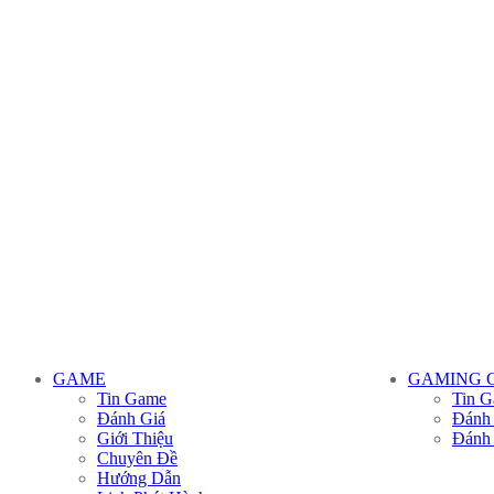
GAME
GAMING 
Tin Game
Tin G
Đánh Giá
Đánh
Giới Thiệu
Đánh
Chuyên Đề
Hướng Dẫn