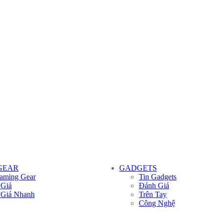
GEAR
GADGETS
aming Gear
Tin Gadgets
 Giá
Đánh Giá
 Giá Nhanh
Trên Tay
Công Nghệ