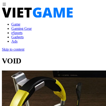
Game
Gaming Gear
eSports
Gadgets
Ads
Skip to content
VOID