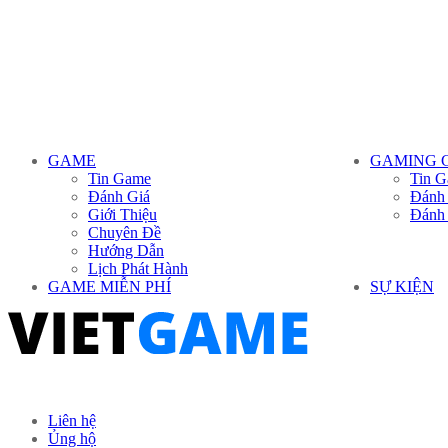
GAME
GAMING 
Tin Game
Tin G
Đánh Giá
Đánh
Giới Thiệu
Đánh
Chuyên Đề
Hướng Dẫn
Lịch Phát Hành
GAME MIỄN PHÍ
SỰ KIỆN
Liên hệ
Ủng hộ