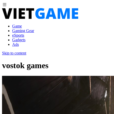
Game
Gaming Gear
eSports
Gadgets
Ads
Skip to content
vostok games