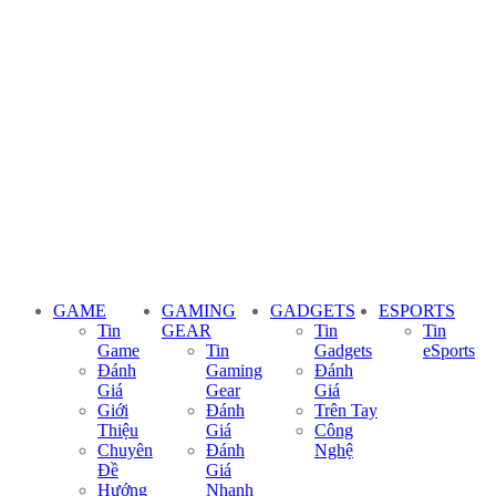
GAME
GAMING
GADGETS
ESPORTS
Tin
GEAR
Tin
Tin
Game
Tin
Gadgets
eSports
Đánh
Gaming
Đánh
Giá
Gear
Giá
Giới
Đánh
Trên Tay
Thiệu
Giá
Công
Chuyên
Đánh
Nghệ
Đề
Giá
Hướng
Nhanh