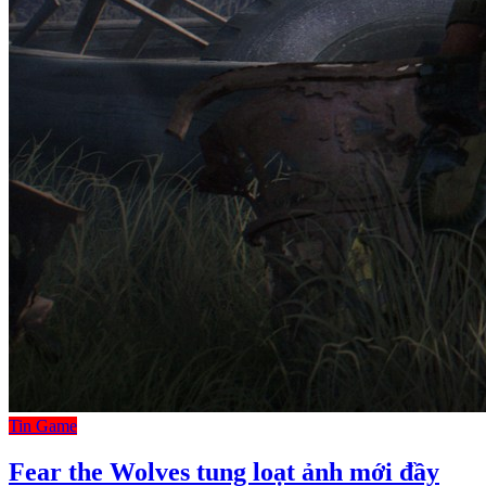
Tin Game
Fear the Wolves tung loạt ảnh mới đầy