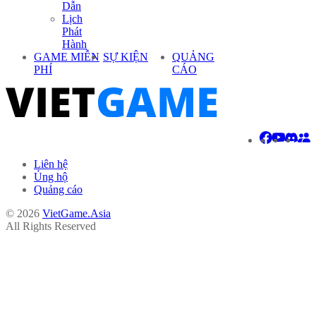
Dẫn
Lịch
Phát
Hành
GAME MIỄN
SỰ KIỆN
QUẢNG
PHÍ
CÁO
Liên hệ
Ủng hộ
Quảng cáo
© 2026
VietGame.Asia
All Rights Reserved