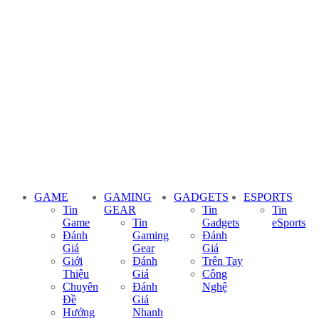
GAME
GAMING
GADGETS
ESPORTS
Tin
GEAR
Tin
Tin
Game
Tin
Gadgets
eSports
Đánh
Gaming
Đánh
Giá
Gear
Giá
Giới
Đánh
Trên Tay
Thiệu
Giá
Công
Chuyên
Đánh
Nghệ
Đề
Giá
Hướng
Nhanh