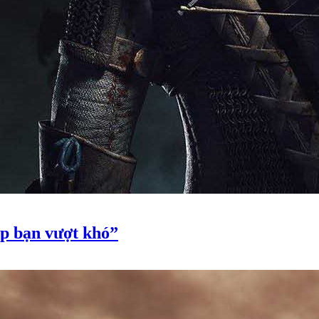
úp bạn vượt khó”