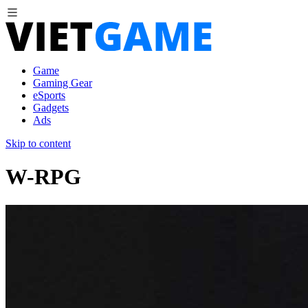
Game
Gaming Gear
eSports
Gadgets
Ads
Skip to content
W-RPG