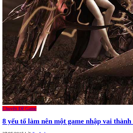
Chuyên Đề Game
8 yếu tố làm nên một game nhập vai thành 