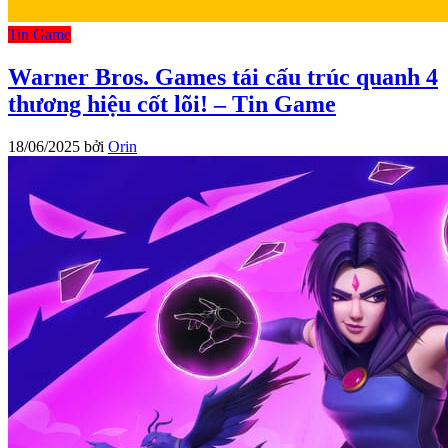
Tin Game
Warner Bros. Games tái cấu trúc quanh 4
thương hiệu cốt lõi! – Tin Game
18/06/2025
bởi
Orin