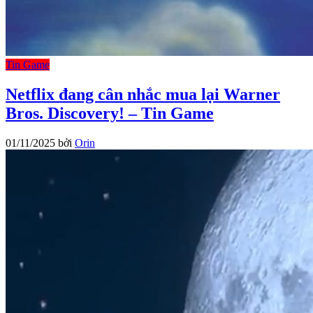
Tin Game
Netflix đang cân nhắc mua lại Warner
Bros. Discovery! – Tin Game
01/11/2025
bởi
Orin