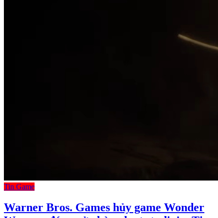
Tin Game
Warner Bros. Games hủy game Wonder