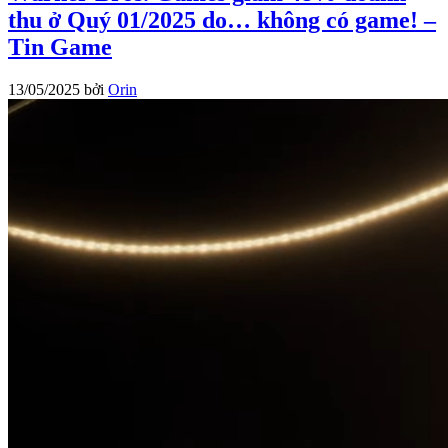
thu ở Quý 01/2025 do… không có game! –
Tin Game
13/05/2025
bởi
Orin