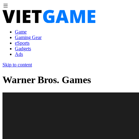
Game
Gaming Gear
eSports
Gadgets
Ads
Skip to content
Warner Bros. Games