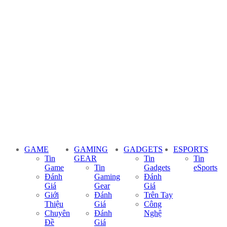
GAME
GAMING
GADGETS
ESPORTS
Tin
GEAR
Tin
Tin
Game
Tin
Gadgets
eSports
Đánh
Gaming
Đánh
Giá
Gear
Giá
Giới
Đánh
Trên Tay
Thiệu
Giá
Công
Chuyên
Đánh
Nghệ
Đề
Giá