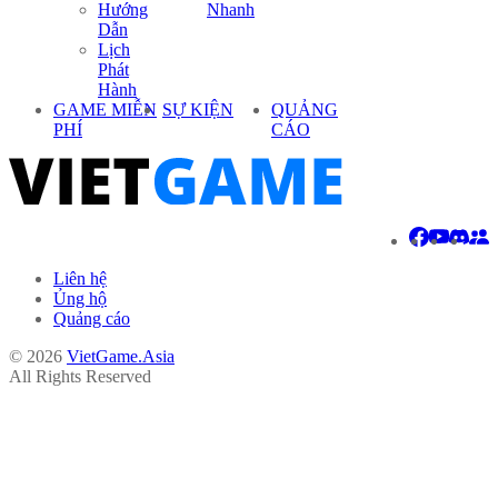
Hướng
Nhanh
Dẫn
Lịch
Phát
Hành
GAME MIỄN
SỰ KIỆN
QUẢNG
PHÍ
CÁO
Liên hệ
Ủng hộ
Quảng cáo
© 2026
VietGame.Asia
All Rights Reserved