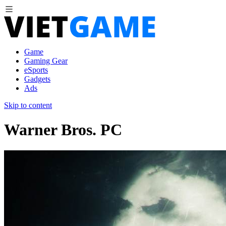
Game
Gaming Gear
eSports
Gadgets
Ads
Skip to content
Warner Bros. PC