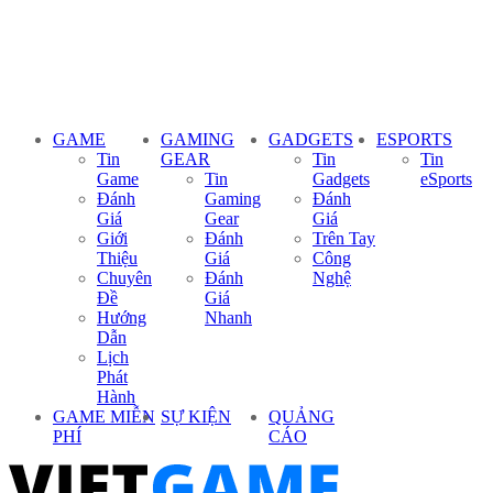
GAME
GAMING
GADGETS
ESPORTS
Tin
GEAR
Tin
Tin
Game
Tin
Gadgets
eSports
Đánh
Gaming
Đánh
Giá
Gear
Giá
Giới
Đánh
Trên Tay
Thiệu
Giá
Công
Chuyên
Đánh
Nghệ
Đề
Giá
Hướng
Nhanh
Dẫn
Lịch
Phát
Hành
GAME MIỄN
SỰ KIỆN
QUẢNG
PHÍ
CÁO