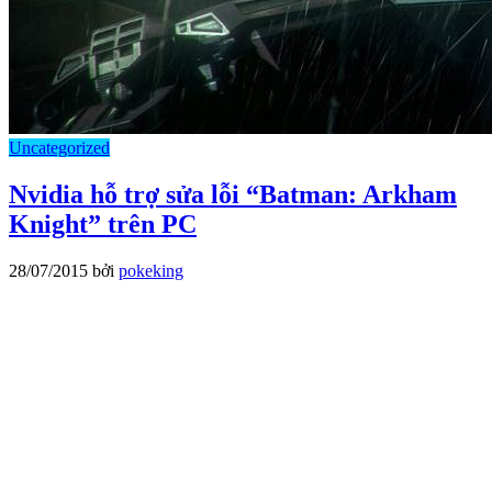
Uncategorized
Nvidia hỗ trợ sửa lỗi “Batman: Arkham
Knight” trên PC
28/07/2015
bởi
pokeking