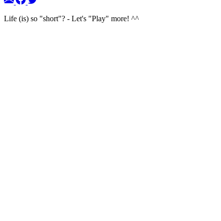
Life (is) so "short"? - Let's "Play" more! ^^