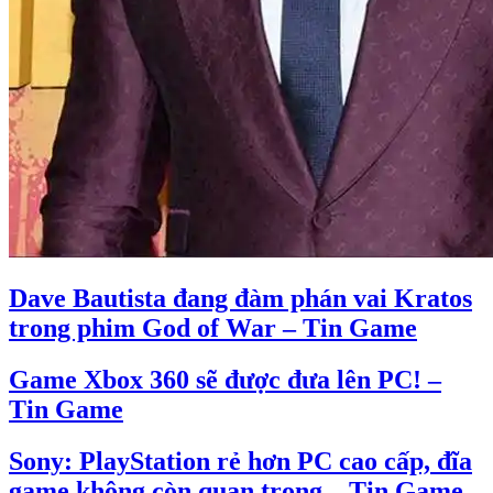
Dave Bautista đang đàm phán vai Kratos
trong phim God of War – Tin Game
Game Xbox 360 sẽ được đưa lên PC! –
Tin Game
Sony: PlayStation rẻ hơn PC cao cấp, đĩa
game không còn quan trọng – Tin Game