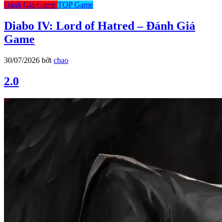
Đánh Giá Game
TOP Game
Diabo IV: Lord of Hatred – Đánh Giá
Game
30/07/2026
bởi
chao
2.0