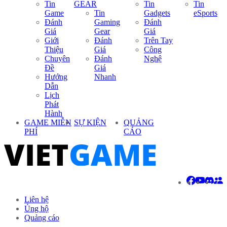
Tin
GEAR
Tin
Tin
Game
Tin
Gadgets
eSports
Đánh
Gaming
Đánh
Giá
Gear
Giá
Giới
Đánh
Trên Tay
Thiệu
Giá
Công
Chuyên
Đánh
Nghệ
Đề
Giá
Hướng
Nhanh
Dẫn
Lịch
Phát
Hành
GAME MIỄN
SỰ KIỆN
QUẢNG
PHÍ
CÁO
Liên hệ
Ủng hộ
Quảng cáo