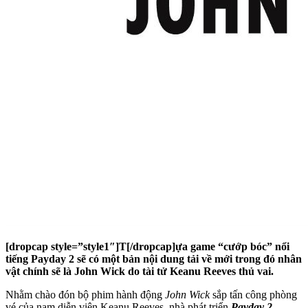
[dropcap style=”style1″]T[/dropcap]
ựa game “cướp bóc” nổi
tiếng Payday 2 sẽ có một bản nội dung tải về mới trong đó nhân
vật chính sẽ là John Wick do tài tử Keanu Reeves thủ vai.
Nhằm chào đón bộ phim hành động
John Wick
sắp tấn công phòng
vé của nam diễn viên Keanu Reeves, nhà phát triển
Payday 2
–