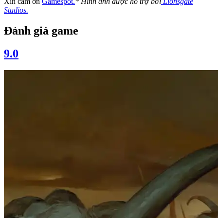
Xin cảm ơn
Gamespot.
* Hình ảnh được hỗ trợ bởi
Lionsgate
Studios.
Đánh giá game
9.0