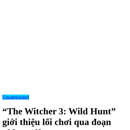
Uncategorized
“The Witcher 3: Wild Hunt”
giới thiệu lối chơi qua đoạn