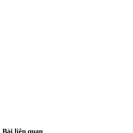
Bài liên quan