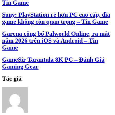
Tin Game
Sony: PlayStation rẻ hơn PC cao cấp, đĩa
game không còn quan trọng – Tin Game
Garena công bố Palworld Online, ra mắt
năm 2026 trên iOS và Android – Tin
Game
GameSir Tarantula 8K PC – Đánh Giá
Gaming Gear
Tác giả