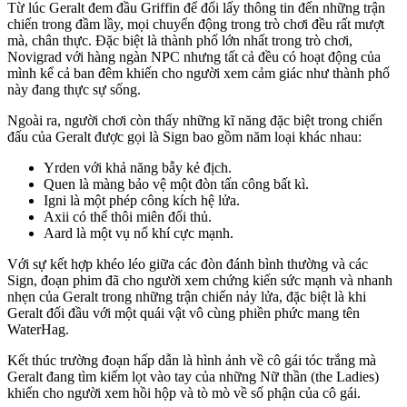
Từ lúc Geralt đem đầu Griffin để đổi lấy thông tin đến những trận
chiến trong đầm lầy, mọi chuyển động trong trò chơi đều rất mượt
mà, chân thực. Đặc biệt là thành phố lớn nhất trong trò chơi,
Novigrad với hàng ngàn NPC nhưng tất cả đều có hoạt động của
mình kể cả ban đêm khiến cho người xem cảm giác như thành phố
này đang thực sự sống.
Ngoài ra, người chơi còn thấy những kĩ năng đặc biệt trong chiến
đấu của Geralt được gọi là Sign bao gồm năm loại khác nhau:
Yrden với khả năng bẫy kẻ địch.
Quen là màng bảo vệ một đòn tấn công bất kì.
Igni là một phép công kích hệ lửa.
Axii có thể thôi miên đối thủ.
Aard là một vụ nổ khí cực mạnh.
Với sự kết hợp khéo léo giữa các đòn đánh bình thường và các
Sign, đoạn phim đã cho người xem chứng kiến sức mạnh và nhanh
nhẹn của Geralt trong những trận chiến nảy lửa, đặc biệt là khi
Geralt đối đầu với một quái vật vô cùng phiền phức mang tên
WaterHag.
Kết thúc trường đoạn hấp dẫn là hình ảnh về cô gái tóc trắng mà
Geralt đang tìm kiếm lọt vào tay của những Nữ thần (the Ladies)
khiến cho người xem hồi hộp và tò mò về số phận của cô gái.