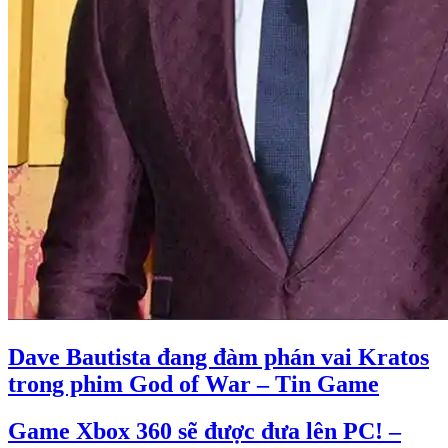
Dave Bautista đang đàm phán vai Kratos
trong phim God of War – Tin Game
Game Xbox 360 sẽ được đưa lên PC! –