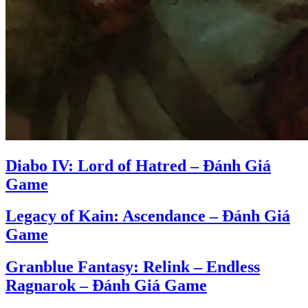
Diabo IV: Lord of Hatred – Đánh Giá
Game
Legacy of Kain: Ascendance – Đánh Giá
Game
Granblue Fantasy: Relink – Endless
Ragnarok – Đánh Giá Game