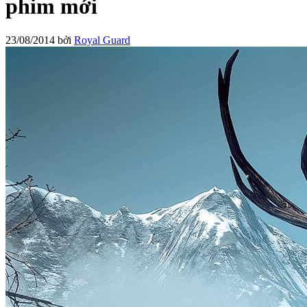
phim mới
23/08/2014
bởi
Royal Guard