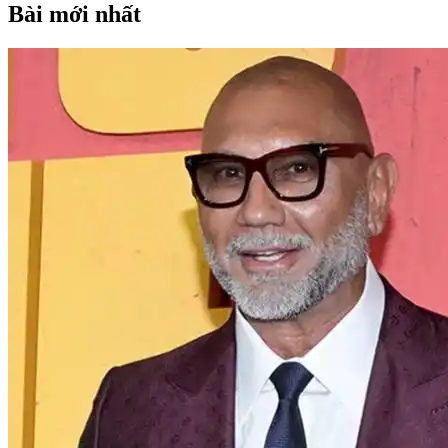
Bài mới nhất