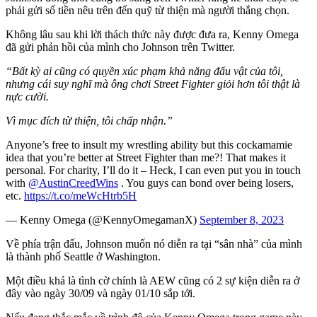
phải gửi số tiền nêu trên đến quỹ từ thiện mà người thắng chọn.
Không lâu sau khi lời thách thức này được đưa ra, Kenny Omega
đã gửi phản hồi của mình cho Johnson trên Twitter.
“Bất kỳ ai cũng có quyền xúc phạm khả năng đấu vật của tôi,
nhưng cái suy nghĩ mà ông chơi Street Fighter giỏi hơn tôi thật là
nực cười.
Vì mục đích từ thiện, tôi chấp nhận.”
Anyone’s free to insult my wrestling ability but this cockamamie
idea that you’re better at Street Fighter than me?! That makes it
personal. For charity, I’ll do it – Heck, I can even put you in touch
with
@AustinCreedWins
. You guys can bond over being losers,
etc.
https://t.co/meWcHtrb5H
— Kenny Omega (@KennyOmegamanX)
September 8, 2023
Về phía trận đấu, Johnson muốn nó diễn ra tại “sân nhà” của mình
là thành phố Seattle ở Washington.
Một điều khá là tình cờ chính là AEW cũng có 2 sự kiện diễn ra ở
đây vào ngày 30/09 và ngày 01/10 sắp tới.