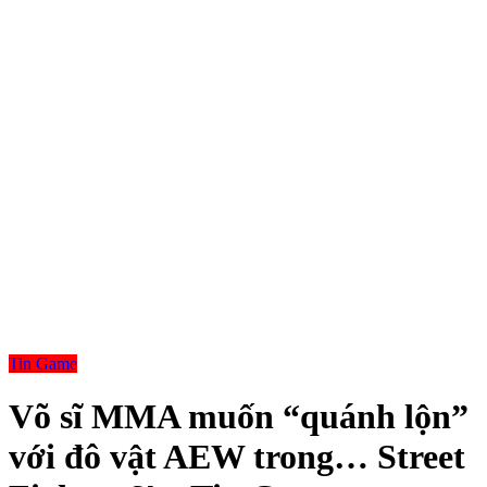
Tin Game
Võ sĩ MMA muốn “quánh lộn”
với đô vật AEW trong… Street