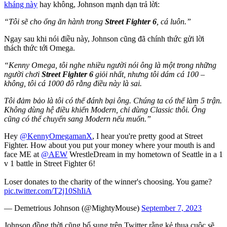
kháng này
hay không, Johnson mạnh dạn trả lời:
“Tôi sẽ cho ổng ăn hành trong
Street Fighter 6
, cá luôn.”
Ngay sau khi nói điều này, Johnson cũng đã chính thức gửi lời
thách thức tới Omega.
“Kenny Omega, tôi nghe nhiều người nói ông là một trong những
người chơi
Street Fighter 6
giỏi nhất, nhưng tôi dám cá 100 –
không, tôi cá 1000 đô rằng điều này là sai.
Tôi đảm bảo là tôi có thể đánh bại ông. Chúng ta có thể làm 5 trận.
Không dùng hệ điều khiển Modern, chỉ dùng Classic thôi. Ông
cũng có thể chuyển sang Modern nếu muốn.”
Hey
@KennyOmegamanX
, I hear you're pretty good at Street
Fighter. How about you put your money where your mouth is and
face ME at
@AEW
WrestleDream in my hometown of Seattle in a 1
v 1 battle in Street Fighter 6!
Loser donates to the charity of the winner's choosing. You game?
pic.twitter.com/T2j10ShIiA
— Demetrious Johnson (@MightyMouse)
September 7, 2023
Johnson đồng thời cũng bổ sung trên Twitter rằng kẻ thua cuộc sẽ