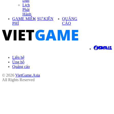
Dẫn
Lịch
Phát
Hành
GAME MIỄN
SỰ KIỆN
QUẢNG
PHÍ
CÁO
Liên hệ
Ủng hộ
Quảng cáo
© 2026
VietGame.Asia
All Rights Reserved