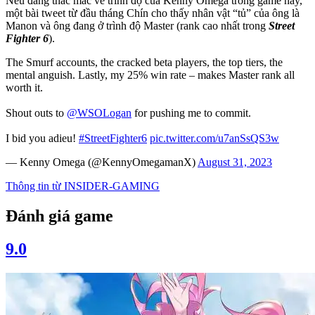
Nếu đang thắc mắc về trình độ của Kenny Omega trong game này,
một bài tweet từ đầu tháng Chín cho thấy nhân vật “tủ” của ông là
Manon và ông đang ở trình độ Master (rank cao nhất trong
Street
Fighter 6
).
The Smurf accounts, the cracked beta players, the top tiers, the
mental anguish. Lastly, my 25% win rate – makes Master rank all
worth it.
Shout outs to
@WSOLogan
for pushing me to commit.
I bid you adieu!
#StreetFighter6
pic.twitter.com/u7anSsQS3w
— Kenny Omega (@KennyOmegamanX)
August 31, 2023
Thông tin từ
INSIDER-GAMING
Đánh giá game
9.0