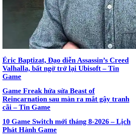
Éric Baptizat, Đạo diễn Assassin’s Creed
Valhalla, bất ngờ trở lại Ubisoft – Tin
Game
Game Freak hứa sửa Beast of
Reincarnation sau màn ra mắt gây tranh
cãi – Tin Game
10 Game Switch mới tháng 8-2026 – Lịch
Phát Hành Game