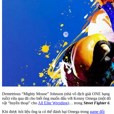
Demetrious “Mighty Mouse” Johnson (nhà vô địch giải ONE hạng
ruồi) vừa qua đã cho biết ông muốn đấu với Kenny Omega (một đô
vật “huyền thoại” cho
All Elite Wrestling
)… trong
Street Fighter 6
.
Khi được hỏi liệu ông ta có thể đánh bại Omega trong
game đối