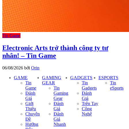
Tin Game
Electronic Arts trở thành công ty tư
nhân! – Tin Game
06/08/2026
bởi
Orin
GAME
GAMING
GADGETS
ESPORTS
Tin
GEAR
Tin
Tin
Game
Tin
Gadgets
eSports
Đánh
Gaming
Đánh
Giá
Gear
Giá
Giới
Đánh
Trên Tay
Thiệu
Giá
Công
Chuyên
Đánh
Nghệ
Đề
Giá
Hướng
Nhanh