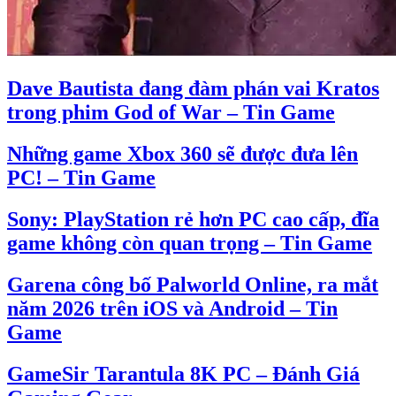
Dave Bautista đang đàm phán vai Kratos
trong phim God of War – Tin Game
Những game Xbox 360 sẽ được đưa lên
PC! – Tin Game
Sony: PlayStation rẻ hơn PC cao cấp, đĩa
game không còn quan trọng – Tin Game
Garena công bố Palworld Online, ra mắt
năm 2026 trên iOS và Android – Tin
Game
GameSir Tarantula 8K PC – Đánh Giá