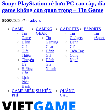
Sony: PlayStation rẻ hơn PC cao cấp, đĩa
game không còn quan trọng – Tin Game
03/08/2026
bởi
deadeyes
GAME
GAMING
GADGETS
ESPORTS
Tin
GEAR
Tin
Tin
Game
Tin
Gadgets
eSports
Đánh
Gaming
Đánh
Giá
Gear
Giá
Giới
Đánh
Trên Tay
Thiệu
Giá
Công
Chuyên
Đánh
Nghệ
Đề
Giá
Hướng
Nhanh
Dẫn
Lịch
Phát
Hành
GAME MIỄN
SỰ KIỆN
QUẢNG
PHÍ
CÁO