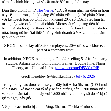
năm tài chính hiện tại và sẽ cắt trước 8% trong hôm nay.
Dựa theo thông tin từ
The Verge
, “đợt cắt giảm nhân sự diễn ra hôm
nay sẽ ảnh hưởng đến khoảng 8% nhân viên thuộc bộ phận Xbox,
với kế hoạch loại bỏ tổng cộng khoảng 20% ​​số lượng việc làm tại
mảng này vào cuối năm tài chính. Microsoft cũng đang tiến hành
bán lại 4 studio game thuộc
Xbox
và cân nhắc bán thêm một studio
nữa, trong nỗ lực ‘tái thiết’ mảng kinh doanh
Xbox
sau nhiều năm
gặp khó khăn”.
XBOX is set to lay off 3,200 employees, 20% of its workforce, as
part of a company reset.
In addition, XBOX is spinning off and/or selling 5 of its first party
studios: Arkane Lyon, Compulsion Games, Double Fine, Ninja
Theory, and Undead Labs.
pic.twitter.com/DI5VGrJ0IE
— Geoff Keighley (@geoffkeighley)
July 6, 2026
Trong thông báo được chia sẻ gần đây bởi Asha Sharma (CEO mới
của
Xbox
), kế hoạch cải tổ này sẽ ảnh hưởng đến 3.200 nhân viên
vào cuối năm tài chính này với 1.600 nhân viên trong số đó sẽ bị cắt
giảm ngay bây giờ.
Về phía các studio bị ảnh hưởng, Sharma đã chia sẻ như sau: