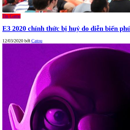
Tin Game
E3 2020 chính thức bị huỷ do diễn biến p
12/03/2020
bởi
Catou