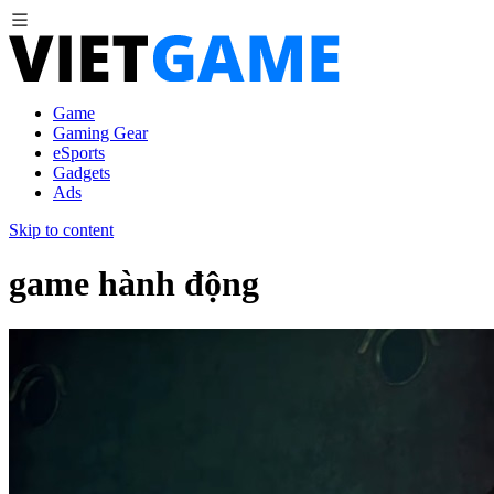
Game
Gaming Gear
eSports
Gadgets
Ads
Skip to content
game hành động