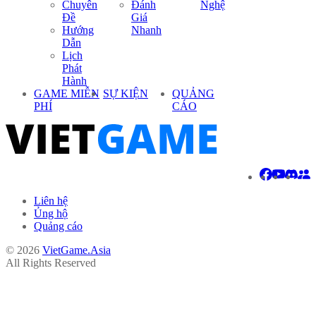
Chuyên
Đánh
Nghệ
Đề
Giá
Hướng
Nhanh
Dẫn
Lịch
Phát
Hành
GAME MIỄN
SỰ KIỆN
QUẢNG
PHÍ
CÁO
Liên hệ
Ủng hộ
Quảng cáo
© 2026
VietGame.Asia
All Rights Reserved