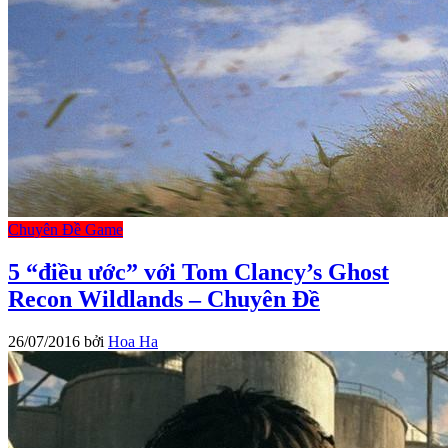
Chuyên Đề Game
5 “điều ước” với Tom Clancy’s Ghost
Recon Wildlands – Chuyên Đề
26/07/2016
bởi
Hoa Ha