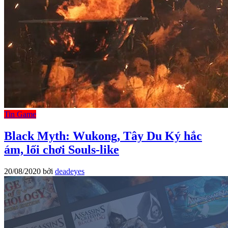
Tin Game
Black Myth: Wukong, Tây Du Ký hắc
ám, lối chơi Souls-like
20/08/2020
bởi
deadeyes