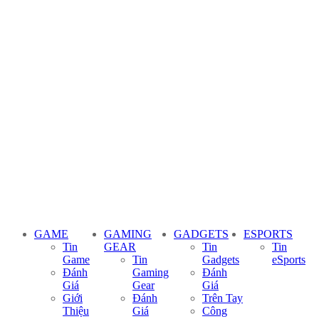
GAME
GAMING
GADGETS
ESPORTS
Tin
GEAR
Tin
Tin
Game
Tin
Gadgets
eSports
Đánh
Gaming
Đánh
Giá
Gear
Giá
Giới
Đánh
Trên Tay
Thiệu
Giá
Công