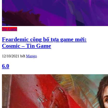
Tin Game
Feardemic công bố tựa game mới:
Cosmic – Tin Game
12/10/2021
bởi
Mango
6.0