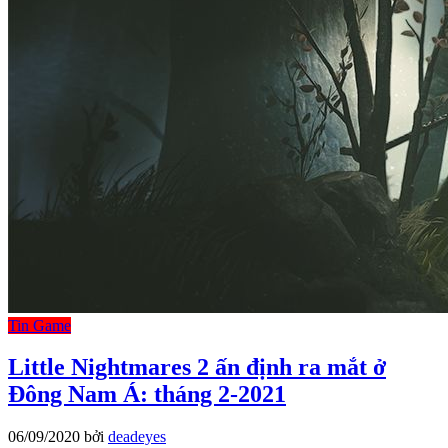
Tin Game
Little Nightmares 2 ấn định ra mắt ở
Đông Nam Á: tháng 2-2021
06/09/2020
bởi
deadeyes