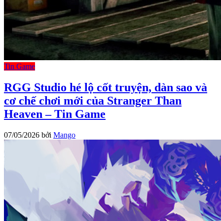
Tin Game
RGG Studio hé lộ cốt truyện, dàn sao và
cơ chế chơi mới của Stranger Than
Heaven – Tin Game
07/05/2026
bởi
Mango