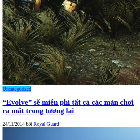
Uncategorized
“Evolve” sẽ miễn phí tất cả các màn chơi
ra mắt trong tương lai
24/11/2014
bởi
Royal Guard