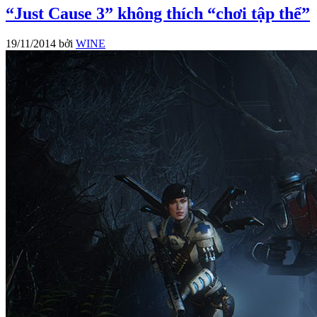
“Just Cause 3” không thích “chơi tập thể”
19/11/2014
bởi
WINE