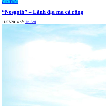
Giới Thiệu
“Nosgoth” – Lãnh địa ma cà rồng
11/07/2014
bởi
Jin Axl