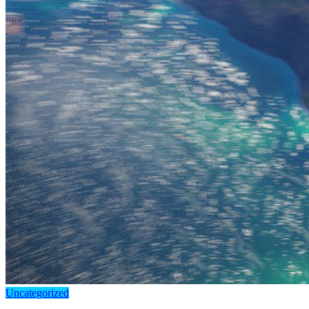
Uncategorized