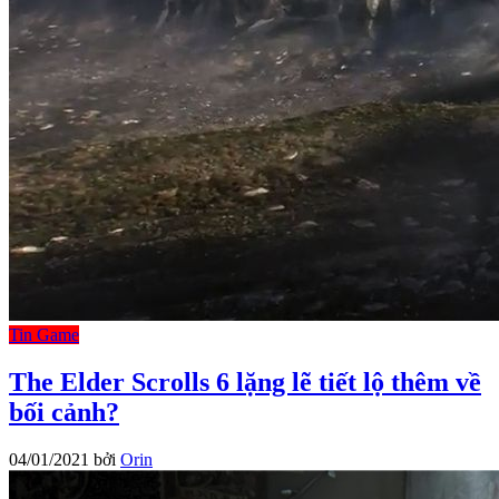
Tin Game
The Elder Scrolls 6 lặng lẽ tiết lộ thêm về
bối cảnh?
04/01/2021
bởi
Orin