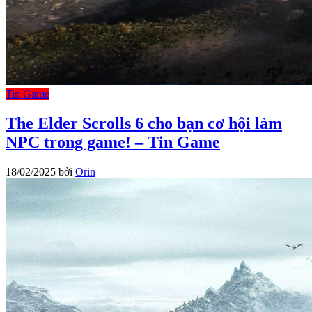
Tin Game
The Elder Scrolls 6 cho bạn cơ hội làm
NPC trong game! – Tin Game
18/02/2025
bởi
Orin