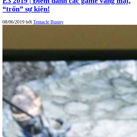
E3 2019 | Điểm danh các game vắng mặt,
“trốn” sự kiện!
08/06/2019
bởi
Tentacle Bunny