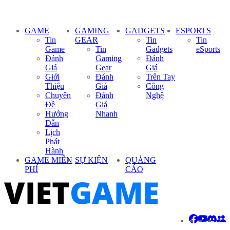
GAME
GAMING
GADGETS
ESPORTS
Tin
GEAR
Tin
Tin
Game
Tin
Gadgets
eSports
Đánh
Gaming
Đánh
Giá
Gear
Giá
Giới
Đánh
Trên Tay
Thiệu
Giá
Công
Chuyên
Đánh
Nghệ
Đề
Giá
Hướng
Nhanh
Dẫn
Lịch
Phát
Hành
GAME MIỄN
SỰ KIỆN
QUẢNG
PHÍ
CÁO