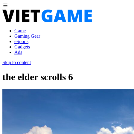
Game
Gaming Gear
eSports
Gadgets
Ads
Skip to content
the elder scrolls 6