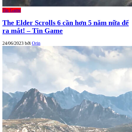
Tin Game
The Elder Scrolls 6 cần hơn 5 năm nữa để
ra mắt! – Tin Game
24/06/2023
bởi
Orin