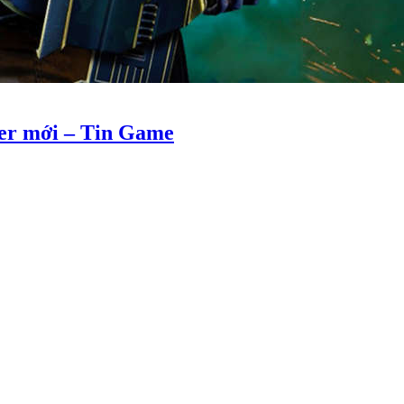
ler mới – Tin Game