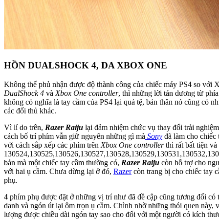
HỒN DUALSHOCK 4, DA XBOX ONE
Không thể phủ nhận được độ thành công của chiếc máy PS4 so với Xb
DualShock 4
và
Xbox One controller
, thì những lời tán dương từ phí
không có nghĩa là tay cầm của PS4 lại quá tệ, bản thân nó cũng có n
các đối thủ khác.
Vì lí do trên,
Razer Raiju
lại đảm nhiệm chức vụ thay đổi trải nghiệm 
cách bố trí phím vẫn giữ nguyên những gì mà
Sony
đã làm cho chiếc 
với cách sắp xếp các phím trên
Xbox One controller
thì rất bất tiện v
130524,130525,130526,130527,130528,130529,130531,130532,130533″ 
bản mà một chiếc tay cầm thường có,
Razer Raiju
còn hỗ trợ cho ng
với hai ụ cầm. Chưa dừng lại ở đó,
Razer
còn trang bị cho chiếc tay 
phụ.
4 phím phụ được đặt ở những vị trí như đã đề cập cũng tương đối có t
danh và ngón út lại ôm trọn ụ cầm. Chình nhờ những thói quen này,
lượng được chiều dài ngón tay sao cho đối với một người có kích thư