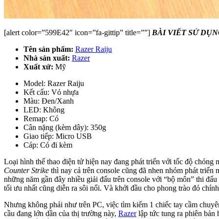
[alert color=”599E42″ icon=”fa-gittip” title=””]
BÀI VIẾT SỬ DỤ
Tên sản phẩm:
Razer Raiju
Nhà sản xuất:
Razer
Xuất xứ:
Mỹ
Model: Razer Raiju
Kết cấu: Vỏ nhựa
Màu: Đen/Xanh
LED: Không
Remap: Có
Cân nặng (kèm dây): 350g
Giao tiếp: Micro USB
Cáp: Có đi kèm
Loại hình thể thao điện tử hiện nay đang phát triển với tốc độ chóng
Counter Strike
thì nay cả trên console cũng đã nhen nhóm phát triển 
những năm gần đây nhiều giải đấu trên console với “bộ môn” thi đấ
tối ưu nhất cũng diễn ra sôi nổi. Và khởi đầu cho phong trào đó chính
Nhưng không phải như trên PC, việc tìm kiếm 1 chiếc tay cầm chuyê
cầu đang lớn dần của thị trường này,
Razer
lập tức tung ra phiên bản