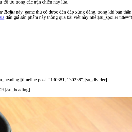
tối ưu trong các trận chiến nảy lửa.
er Raiju
này, game thủ có được đền đáp xứng đáng, trong khi bản thâ
sia
đán giá sản phẩm này thông qua bài viết này nhé![su_spoiler 
u_heading][timeline post=”130381, 130238″][su_divider]
CH[/su_heading]