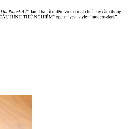
n
DualShock 4
đã làm khá tốt nhiệm vụ mà một chiếc tay cầm thông
title=”CẤU HÌNH THỬ NGHIỆM” open=”yes” style=”modern-dark”