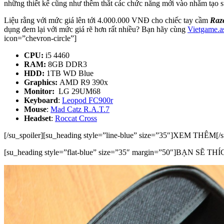
những thiết kế cũng như thêm thắt các chức năng mới vào nhằm tạo sự 
Liệu rằng với mức giá lên tới 4.000.000 VNĐ cho chiếc tay cầm
Raz
dụng đem lại với mức giá rẽ hơn rất nhiều? Bạn hãy cùng
Vietgame.a
icon=”chevron-circle”]
CPU:
i5 4460
RAM:
8GB DDR3
HDD:
1TB WD Blue
Graphics:
AMD R9 390x
Monitor:
LG 29UM68
Keyboard
:
Leopod FC900r
Mouse
:
Mad Catz R.A.T.7
Headset
:
Roccat Cross
[/su_spoiler][su_heading style=”line-blue” size=”35″]XEM THÊM[/s
[su_heading style=”flat-blue” size=”35″ margin=”50″]BẠN SẼ THÍ