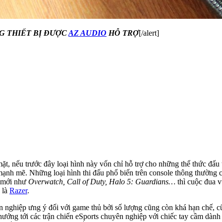
NG THIẾT BỊ ĐƯỢC
AZ AUDIO
HỖ TRỢ
[/alert]
 mặt, nếu trước đây loại hình này vốn chỉ hỗ trợ cho những thể thức đấ
mạnh mẽ. Những loại hình thi đấu phổ biến trên console thông thường c
u mới như
Overwatch, Call of Duty, Halo 5: Guardians…
thì cuộc đua v
 là
Razer
.
n nghiệp ưng ý đối với game thủ bởi số lượng cũng còn khá hạn chế, c
 hướng tới các trận chiến eSports chuyên nghiệp với chiếc tay cầm dàn