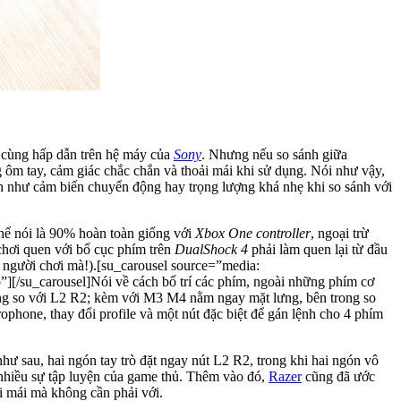
 cùng hấp dẫn trên hệ máy của
Sony
. Nhưng nếu so sánh giữa
 ôm tay, cảm giác chắc chắn và thoải mái khi sử dụng. Nói như vậy,
ình như cảm biến chuyển động hay trọng lượng khá nhẹ khi so sánh với
thể nói là 90% hoàn toàn giống với
Xbox One controller
, ngoại trừ
chơi quen với bố cục phím trên
DualShock 4
phải làm quen lại từ đầu
cho người chơi mà!).[su_carousel source=”media:
/su_carousel]Nói về cách bố trí các phím, ngoài những phím cơ
ng so với L2 R2; kèm với M3 M4 nằm ngay mặt lưng, bên trong so
phone, thay đổi profile và một nút đặc biệt để gán lệnh cho 4 phím
hư sau, hai ngón tay trò đặt ngay nút L2 R2, trong khi hai ngón vô
nhiều sự tập luyện của game thủ. Thêm vào đó,
Razer
cũng đã ước
i mái mà không cần phải với.