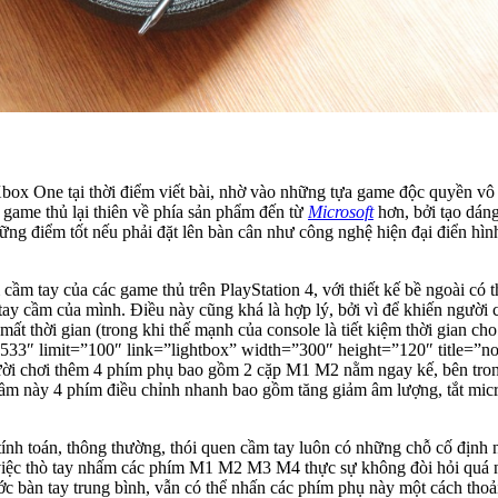
ox One tại thời điểm viết bài, nhờ vào những tựa game độc quyền vô
a game thủ lại thiên về phía sản phẩm đến từ
Microsoft
hơn, bởi tạo dáng
hững điểm tốt nếu phải đặt lên bàn cân như công nghệ hiện đại điển h
cầm tay của các game thủ trên PlayStation 4, với thiết kế bề ngoài có 
tay cầm của mình. Điều này cũng khá là hợp lý, bởi vì để khiến người 
à mất thời gian (trong khi thế mạnh của console là tiết kiệm thời gian 
limit=”100″ link=”lightbox” width=”300″ height=”120″ title=”no”][
ười chơi thêm 4 phím phụ bao gồm 2 cặp M1 M2 nằm ngay kế, bên tro
cầm này 4 phím điều chỉnh nhanh bao gồm tăng giảm âm lượng, tắt micro
ính toán, thông thường, thói quen cầm tay luôn có những chỗ cố định n
 việc thò tay nhấm các phím M1 M2 M3 M4 thực sự không đòi hỏi quá 
ớc bàn tay trung bình, vẫn có thể nhấn các phím phụ này một cách thoả