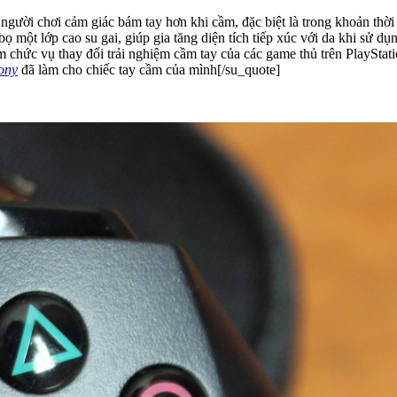
gười chơi cảm giác bám tay hơn khi cầm, đặc biệt là trong khoản thời
 một lớp cao su gai, giúp gia tăng diện tích tiếp xúc với da khi sử dụ
 chức vụ thay đổi trải nghiệm cầm tay của các game thủ trên PlayStatio
ony
đã làm cho chiếc tay cầm của mình[/su_quote]