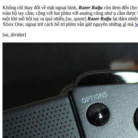
Không chỉ thay đổi về mặt ngoại hình,
Razer Raiju
còn đem đến cho n
toàn bộ tay cầm, cộng với hai phím với analog cũng như ụ cầm được bọ
tuột khi mồ hôi tay ra quá nhiều.[su_quote]
Razer Raiju
lại đảm nhiệm
Xbox One, ngoại trừ cách bố trí phím vẫn giữ nguyên những gì mà
S
[su_divider]