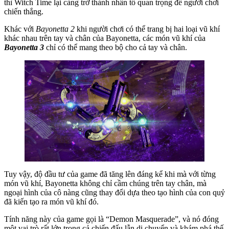
thì Witch Time lại càng trở thành nhân tố quan trọng để người chơi
chiến thắng.
Khác với
Bayonetta 2
khi người chơi có thể trang bị hai loại vũ khí
khác nhau trên tay và chân của Bayonetta, các món vũ khí của
Bayonetta 3
chỉ có thể mang theo bộ cho cả tay và chân.
Tuy vậy, độ đầu tư của game đã tăng lên đáng kể khi mà với từng
món vũ khí, Bayonetta không chỉ cầm chúng trên tay chân, mà
ngoại hình của cô nàng cũng thay đổi dựa theo tạo hình của con quỷ
đã kiến tạo ra món vũ khí đó.
Tính năng này của game gọi là “Demon Masquerade”, và nó đóng
một vai trò rất lớn trong cả chiến đấu lẫn di chuyển và khám phá thế