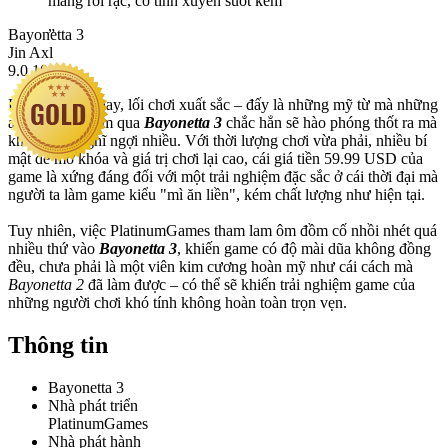
mảng rời rạc, có tính xuyên suốt kém
Bayonetta 3
Jin Axl
9.0
10
Hình đẹp, âm hay, lối chơi xuất sắc – đấy là những mỹ từ mà những
ai đã trải nghiệm qua
Bayonetta 3
chắc hẳn sẽ hào phóng thốt ra mà
không cần nghĩ ngợi nhiều. Với thời lượng chơi vừa phải, nhiều bí
mật để mở khóa và giá trị chơi lại cao, cái giá tiền 59.99 USD của
game là xứng đáng đối với một trải nghiệm đặc sắc ở cái thời đại mà
người ta làm game kiểu "mì ăn liền", kém chất lượng như hiện tại.
Tuy nhiên, việc PlatinumGames tham lam ôm đồm cố nhồi nhét quá
nhiều thứ vào
Bayonetta 3
, khiến game có độ mài dũa không đồng
đều, chưa phải là một viên kim cương hoàn mỹ như cái cách mà
Bayonetta 2
đã làm được – có thể sẽ khiến trải nghiệm game của
những người chơi khó tính không hoàn toàn trọn vẹn.
Thông tin
Bayonetta 3
Nhà phát triển
PlatinumGames
Nhà phát hành