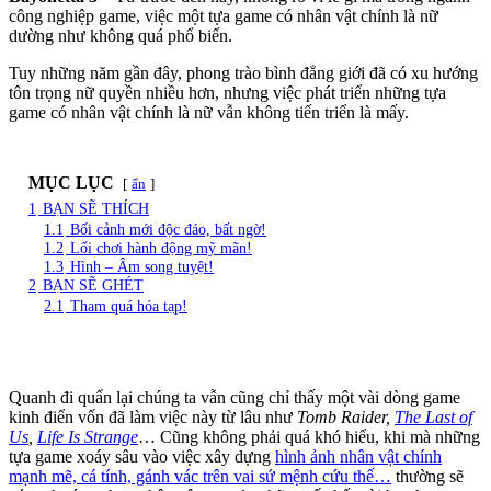
công nghiệp game, việc một tựa game có nhân vật chính là nữ
dường như không quá phổ biến.
Tuy những năm gần đây, phong trào bình đẳng giới đã có xu hướng
tôn trọng nữ quyền nhiều hơn, nhưng việc phát triển những tựa
game có nhân vật chính là nữ vẫn không tiến triển là mấy.
MỤC LỤC
ẩn
1
BẠN SẼ THÍCH
1.1
Bối cảnh mới độc đáo, bất ngờ!
1.2
Lối chơi hành động mỹ mãn!
1.3
Hình – Âm song tuyệt!
2
BẠN SẼ GHÉT
2.1
Tham quá hóa tạp!
Quanh đi quẩn lại chúng ta vẫn cũng chỉ thấy một vài dòng game
kinh điển vốn đã làm việc này từ lâu như
Tomb Raider,
The Last of
Us
,
Life Is Strange
… Cũng không phải quá khó hiểu, khi mà những
tựa game xoáy sâu vào việc xây dựng
hình ảnh nhân vật chính
mạnh mẽ, cá tính, gánh vác trên vai sứ mệnh cứu thế…
thường sẽ