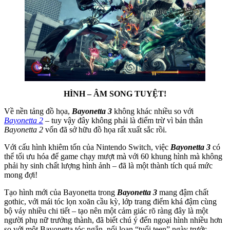
HÌNH – ÂM SONG TUYỆT!
Về nền tảng đồ họa,
Bayonetta 3
không khác nhiều so với
Bayonetta 2
– tuy vậy đây không phải là điểm trừ vì bản thân
Bayonetta 2
vốn đã sở hữu đồ họa rất xuất sắc rồi.
Với cấu hình khiêm tốn của Nintendo Switch, việc
Bayonetta 3
có
thể tối ưu hóa để game chạy mượt mà với 60 khung hình mà không
phải hy sinh chất lượng hình ảnh – đã là một thành tích quá mức
mong đợi!
Tạo hình mới của Bayonetta trong
Bayonetta 3
mang đậm chất
gothic, với mái tóc lọn xoăn cầu kỳ, lớp trang điểm khá đậm cùng
bộ váy nhiều chi tiết – tạo nên một cảm giác rõ ràng đây là một
người phụ nữ trưởng thành, đã biết chú ý đến ngoại hình nhiều hơn
so với một Bayonetta tóc ngắn, nổi loạn “tuổi teen” ngày trước.