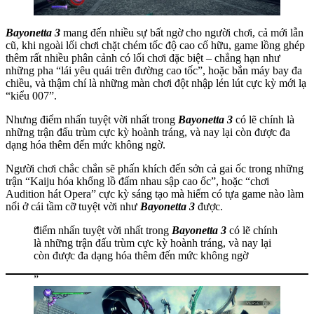
Bayonetta 3
mang đến nhiều sự bất ngờ cho người chơi, cả mới lẫn
cũ, khi ngoài lối chơi chặt chém tốc độ cao cố hữu, game lồng ghép
thêm rất nhiều phân cảnh có lối chơi đặc biệt – chẳng hạn như
những pha “lái yêu quái trên đường cao tốc”, hoặc bắn máy bay đa
chiều, và thậm chí là những màn chơi đột nhập lén lút cực kỳ mới lạ
“kiểu 007”.
Nhưng điểm nhấn tuyệt vời nhất trong
Bayonetta 3
có lẽ chính là
những trận đấu trùm cực kỳ hoành tráng, và nay lại còn được đa
dạng hóa thêm đến mức không ngờ.
Người chơi chắc chắn sẽ phấn khích đến sởn cả gai ốc trong những
trận “Kaiju hóa khổng lồ đấm nhau sập cao ốc”, hoặc “chơi
Audition hát Opera” cực kỳ sáng tạo mà hiếm có tựa game nào làm
nổi ở cái tầm cỡ tuyệt vời như
Bayonetta 3
được.
điểm nhấn tuyệt vời nhất trong
Bayonetta 3
có lẽ chính
là những trận đấu trùm cực kỳ hoành tráng, và nay lại
còn được đa dạng hóa thêm đến mức không ngờ