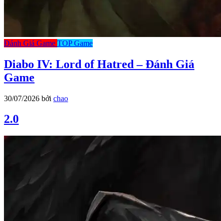
Đánh Giá Game
TOP Game
Diabo IV: Lord of Hatred – Đánh Giá
Game
30/07/2026
bởi
chao
2.0