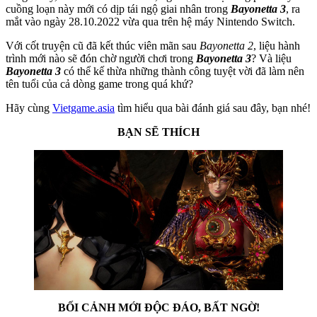
cuồng loạn này mới có dịp tái ngộ giai nhân trong
Bayonetta 3
, ra
mắt vào ngày 28.10.2022 vừa qua trên hệ máy Nintendo Switch.
Với cốt truyện cũ đã kết thúc viên mãn sau
Bayonetta 2
, liệu hành
trình mới nào sẽ đón chờ người chơi trong
Bayonetta 3
? Và liệu
Bayonetta 3
có thể kế thừa những thành công tuyệt vời đã làm nên
tên tuổi của cả dòng game trong quá khứ?
Hãy cùng
Vietgame.asia
tìm hiểu qua bài đánh giá sau đây, bạn nhé!
BẠN SẼ THÍCH
BỐI CẢNH MỚI ĐỘC ĐÁO, BẤT NGỜ!