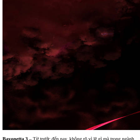
Bayonetta 3
– Từ trước đến nay, không rõ vì lẽ gì mà trong ngành