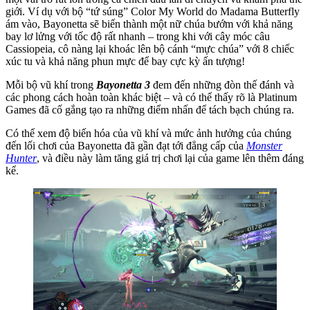
giới. Ví dụ với bộ “tứ súng” Color My World do Madama Butterfly
ám vào, Bayonetta sẽ biến thành một nữ chúa bướm với khả năng
bay lơ lửng với tốc độ rất nhanh – trong khi với cây móc câu
Cassiopeia, cô nàng lại khoác lên bộ cánh “mực chúa” với 8 chiếc
xúc tu và khả năng phun mực để bay cực kỳ ấn tượng!
Mỗi bộ vũ khí trong
Bayonetta 3
đem đến những đòn thế đánh và
các phong cách hoàn toàn khác biệt – và có thể thấy rõ là Platinum
Games đã cố gắng tạo ra những điểm nhấn để tách bạch chúng ra.
Có thể xem độ biến hóa của vũ khí và mức ảnh hưởng của chúng
đến lối chơi của Bayonetta đã gần đạt tới đẳng cấp của
Monster
Hunter
, và điều này làm tăng giá trị chơi lại của game lên thêm đáng
kể.