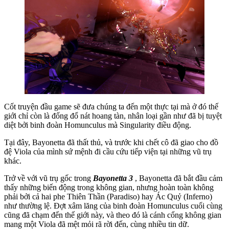
Cốt truyện đầu game sẽ đưa chúng ta đến một thực tại mà ở đó thế
giới chỉ còn là đống đổ nát hoang tàn, nhân loại gần như đã bị tuyệt
diệt bởi binh đoàn Homunculus mà Singularity điều động.
Tại đây, Bayonetta đã thất thủ, và trước khi chết cô đã giao cho đồ
đệ Viola của mình sứ mệnh đi cầu cứu tiếp viện tại những vũ trụ
khác.
Trở về với vũ trụ gốc trong
Bayonetta 3
, Bayonetta đã bắt đầu cảm
thấy những biến động trong không gian, nhưng hoàn toàn không
phải bởi cả hai phe Thiên Thần (Paradiso) hay Ác Quỷ (Inferno)
như thường lệ. Đợt xâm lăng của binh đoàn Homunculus cuối cùng
cũng đã chạm đến thế giới này, và theo đó là cánh cổng không gian
mang một Viola đã mệt mỏi rã rời đến, cùng nhiều tin dữ.