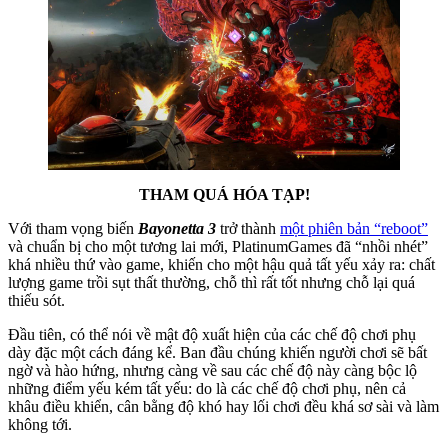
THAM QUÁ HÓA TẠP!
Với tham vọng biến
Bayonetta 3
trở thành
một phiên bản “reboot”
và chuẩn bị cho một tương lai mới, PlatinumGames đã “nhồi nhét”
khá nhiều thứ vào game, khiến cho một hậu quả tất yếu xảy ra: chất
lượng game trồi sụt thất thường, chỗ thì rất tốt nhưng chỗ lại quá
thiếu sót.
Đầu tiên, có thể nói về mật độ xuất hiện của các chế độ chơi phụ
dày đặc một cách đáng kể. Ban đầu chúng khiến người chơi sẽ bất
ngờ và hào hứng, nhưng càng về sau các chế độ này càng bộc lộ
những điểm yếu kém tất yếu: do là các chế độ chơi phụ, nên cả
khâu điều khiển, cân bằng độ khó hay lối chơi đều khá sơ sài và làm
không tới.