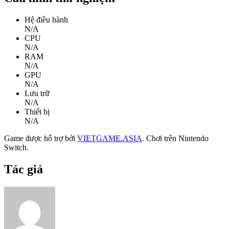
Hệ điều hành
N/A
CPU
N/A
RAM
N/A
GPU
N/A
Lưu trữ
N/A
Thiết bị
N/A
Game được hỗ trợ bởi
VIETGAME.ASIA
.
Chơi trên Nintendo
Switch.
Tác giả