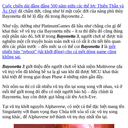
Cuộc chiến dài đằng đẵng 500 năm giữa các thế lực Thiên Thần và
Ác Quỷ
đã chấm dứt, cũng như bí mật cuộc đời của nàng phù thủy
Bayonetta đã hé lộ đầy đủ trong
Bayonetta 2
.
Như vậy, dường như PlatinumGames đã hầu như chẳng còn gì để
khai thác về vũ trụ của Bayonetta nữa – ít ra thì điều đó cũng đúng
một phần nào đó, bởi lẽ trong
Bayonetta 3
, người chơi sẽ được trải
nghiệm một cốt truyện hoàn toàn mới và có rất ít chi tiết liên quan
đến các phần trước – đến mức ta có thể coi
Bayonetta 3
là
một
phiên bản “reboot” (tái khởi động) cho cả một dòng game cũng
không sai.
Bayonetta 3
giới thiệu đến người chơi về khái niệm Multiverse (đa
vũ trụ) vốn đã không hề xa lạ gì sau khi đã được MCU khai thác
khá triệt để trong giai đoạn Phase 4 những năm gần đây.
Nói nôm na thì có rất nhiều vũ trụ tồn tại song song với nhau, và ở
mỗi thế giới trong đó đều có một người bảo hộ – đấy chính là
Bayonetta, hay còn được gọi bằng cái tên Arch-Eve.
Tại vũ trụ khởi nguyên Alphaverse, có một cá thể đặc biệt mang tên
Singularity với tham vọng thay Chúa trời xóa sổ các vũ trụ song
song khác, để Alphaverse trở thành vũ trụ duy nhất tồn tại.