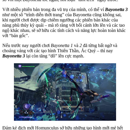
Với nhiều phiên bản trong đa vũ trụ của mình, có thể ví
Bayonetta 3
như một sô “trình diễn thời trang” của Bayonetta cũng không sai,
khi người chơi được dịp chiêm ngưỡng các phiên bản khác của
nàng phù thủy kỳ quái – mà rõ ràng với bối cảnh lớn lên và các tao
ngộ khác nhau, sẽ sở hữu các tính cách và năng lực hoàn toàn khác
với “bản gốc”.
Nếu trước nay người chơi
Bayonetta 1
và
2
đã từng bất ngờ và
choáng váng với các tạo hình Thiên Thần, Ác Quỷ – thì nay
Bayonetta 3
lại còn tăng “đô” lên cực mạnh.
Đám kẻ địch mới Homunculus sở hữu những tạo hình mới mẻ hết