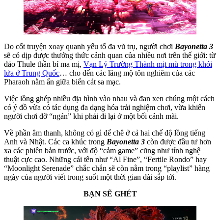
Do cốt truyện xoay quanh yếu tố đa vũ trụ, người chơi
Bayonetta 3
sẽ có dịp được thưởng thức cảnh quan của nhiều nơi trên thế giới: từ
đảo Thule thần bí ma mị,
Vạn Lý Trường Thành mịt mù trong khói
lửa ở Trung Quốc
… cho đến các lăng mộ tôn nghiêm của các
Pharaoh nằm ẩn giữa biển cát sa mạc.
Việc lồng ghép nhiều địa hình vào nhau và đan xen chúng một cách
có ý đồ vừa có tác dụng đa dạng hóa trải nghiệm chơi, vừa khiến
người chơi đỡ “ngán” khi phải đi lại ở một bối cảnh mãi.
Về phần âm thanh, không có gì để chê ở cả hai chế độ lồng tiếng
Anh và Nhật. Các ca khúc trong
Bayonetta 3
còn được đầu tư hơn
xa các phiên bản trước, với độ “cảm game” cũng như tính nghệ
thuật cực cao. Những cái tên như “Al Fine”, “Fertile Rondo” hay
“Moonlight Serenade” chắc chắn sẽ còn nằm trong “playlist” hàng
ngày của người viết trong suốt một thời gian dài sắp tới.
BẠN SẼ GHÉT