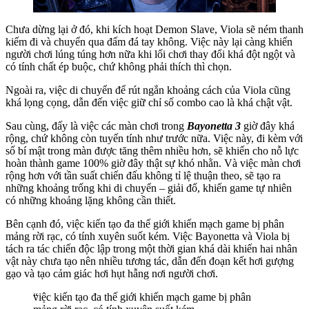
Chưa dừng lại ở đó, khi kích hoạt Demon Slave, Viola sẽ ném thanh
kiếm đi và chuyển qua đấm đá tay không. Việc này lại càng khiến
người chơi lúng túng hơn nữa khi lối chơi thay đổi khá đột ngột và
có tính chất ép buộc, chứ không phải thích thì chọn.
Ngoài ra, việc di chuyển để rút ngắn khoảng cách của Viola cũng
khá lọng cọng, dẫn đến việc giữ chỉ số combo cao là khá chật vật.
Sau cùng, đấy là việc các màn chơi trong
Bayonetta 3
giờ đây khá
rộng, chứ không còn tuyến tính như trước nữa. Việc này, đi kèm với
số bí mật trong màn được tăng thêm nhiều hơn, sẽ khiến cho nỗ lực
hoàn thành game 100% giờ đây thật sự khó nhằn. Và việc màn chơi
rộng hơn với tần suất chiến đấu không tỉ lệ thuận theo, sẽ tạo ra
những khoảng trống khi di chuyển – giải đố, khiến game tự nhiên
có những khoảng lặng không cần thiết.
Bên cạnh đó, việc kiến tạo đa thế giới khiến mạch game bị phân
mảng rời rạc, có tính xuyên suốt kém. Việc Bayonetta và Viola bị
tách ra tác chiến độc lập trong một thời gian khá dài khiến hai nhân
vật này chưa tạo nên nhiều tương tác, dẫn đến đoạn kết hơi gượng
gạo và tạo cảm giác hơi hụt hẫng nơi người chơi.
việc kiến tạo đa thế giới khiến mạch game bị phân