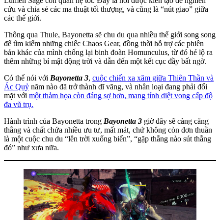
Lumen Sage còn quan hệ tốt. Đây là nơi được kiến tạo để nghiên
cứu và chia sẻ các ma thuật tối thượng, và cũng là “nút giao” giữa
các thế giới.
Thông qua Thule, Bayonetta sẽ chu du qua nhiều thế giới song song
để tìm kiếm những chiếc Chaos Gear, đồng thời hỗ trợ các phiên
bản khác của mình chống lại binh đoàn Homunculus, từ đó hé lộ ra
thêm những bí mật động trời và dẫn đến một kết cục đầy bất ngờ.
Có thể nói với
Bayonetta 3
,
cuộc chiến xa xăm giữa Thiên Thần và
Ác Quỷ
năm nào đã trở thành dĩ vãng, và nhân loại đang phải đối
mặt với
một thảm họa còn đáng sợ hơn, mang tính diệt vong cấp độ
đa vũ trụ.
Hành trình của Bayonetta trong
Bayonetta 3
giờ đây sẽ càng căng
thẳng và chất chứa nhiều ưu tư, mất mát, chứ không còn đơn thuần
là một cuộc chu du “lên trời xuống biển”, “gặp thằng nào sút thằng
đó” như xưa nữa.