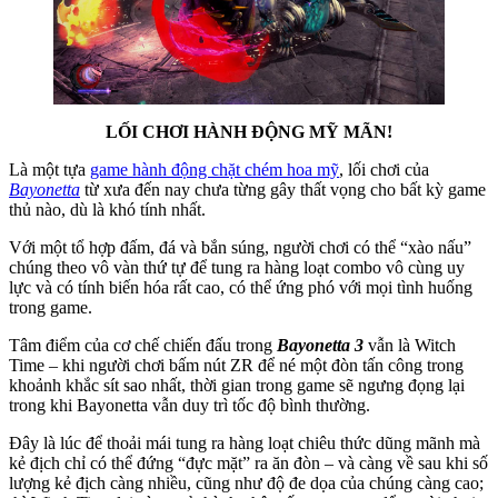
LỐI CHƠI HÀNH ĐỘNG MỸ MÃN!
Là một tựa
game hành động chặt chém hoa mỹ
, lối chơi của
Bayonetta
từ xưa đến nay chưa từng gây thất vọng cho bất kỳ game
thủ nào, dù là khó tính nhất.
Với một tổ hợp đấm, đá và bắn súng, người chơi có thể “xào nấu”
chúng theo vô vàn thứ tự để tung ra hàng loạt combo vô cùng uy
lực và có tính biến hóa rất cao, có thể ứng phó với mọi tình huống
trong game.
Tâm điểm của cơ chế chiến đấu trong
Bayonetta 3
vẫn là Witch
Time – khi người chơi bấm nút ZR để né một đòn tấn công trong
khoảnh khắc sít sao nhất, thời gian trong game sẽ ngưng đọng lại
trong khi Bayonetta vẫn duy trì tốc độ bình thường.
Đây là lúc để thoải mái tung ra hàng loạt chiêu thức dũng mãnh mà
kẻ địch chỉ có thể đứng “đực mặt” ra ăn đòn – và càng về sau khi số
lượng kẻ địch càng nhiều, cũng như độ đe dọa của chúng càng cao;