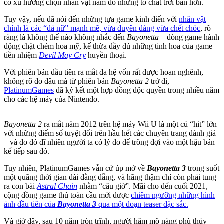
có xu hướng chọn nhân vật nam do những tố chất trời ban hơn.
Tuy vậy, nếu đã nói đến những tựa game kinh điển với
nhân vật
chính là các “đả nữ” mạnh mẽ, vừa duyên dáng vừa chết chóc
, rõ
ràng là không thể nào không nhắc đến
Bayonetta
– dòng game hành
động chặt chém hoa mỹ, kế thừa đầy đủ những tinh hoa của game
tiền nhiệm
Devil May Cry
huyền thoại.
Với phiên bản đầu tiên ra mắt đa hệ vốn rất được hoan nghênh,
không rõ do đâu mà từ phiên bản
Bayonetta 2
trở đi,
PlatinumGames
đã ký kết một hợp đồng độc quyền trong nhiều năm
cho các hệ máy của Nintendo.
Bayonetta 2
ra mắt năm 2012 trên hệ máy Wii U là một cú “hit” lớn
với những điểm số tuyệt đối trên hầu hết các chuyên trang đánh giá
– và do đó dĩ nhiên người ta có lý do để trông đợi vào một hậu bản
kế tiếp sau đó.
Tuy nhiên, PlatinumGames vẫn cứ úp mở về
Bayonetta 3
trong suốt
một quãng thời gian dài đằng đẵng, và hãng thậm chí còn phải tung
ra con bài
Astral Chain
nhằm “câu giờ”. Mãi cho đến cuối 2021,
cộng đồng game thủ toàn cầu mới được
chiêm ngưỡng những hình
ảnh đầu tiên của
Bayonetta 3
qua một đoạn teaser đặc sắc.
Và giờ đây, sau 10 năm tròn trĩnh, người hâm mộ nàng phù thủy