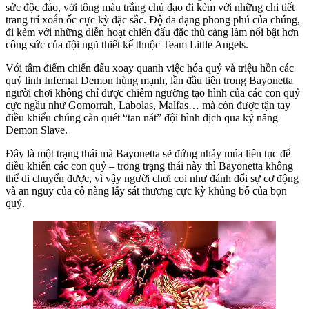
sức độc đáo, với tông màu trắng chủ đạo đi kèm với những chi tiết
trang trí xoắn ốc cực kỳ đặc sắc. Độ đa dạng phong phú của chúng,
đi kèm với những diễn hoạt chiến đấu đặc thù càng làm nổi bật hơn
công sức của đội ngũ thiết kế thuộc Team Little Angels.
Với tâm điểm chiến đấu xoay quanh việc hóa quỷ và triệu hồn các
quỷ linh Infernal Demon hùng mạnh, lần đầu tiên trong Bayonetta
người chơi không chỉ được chiêm ngưỡng tạo hình của các con quỷ
cực ngầu như Gomorrah, Labolas, Malfas… mà còn được tận tay
điều khiểu chúng càn quét “tan nát” đội hình địch qua kỹ năng
Demon Slave.
Đây là một trạng thái mà Bayonetta sẽ đứng nhảy múa liên tục để
điều khiển các con quỷ – trong trạng thái này thì Bayonetta không
thể di chuyển được, vì vậy người chơi coi như đánh đổi sự cơ động
và an nguy của cô nàng lấy sát thương cực kỳ khủng bố của bọn
quỷ.