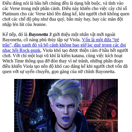
Điều đáng nói là hầu hết chúng đều là dạng bắt buộc, và tính vào
các Verse trong một phân cảnh. Điều này khiến cho việc cày chỉ số
Platinum cho các Verse khó lên đáng kể, khi người chơi không quen
chơi các chế độ phụ như đua quỷ, bắn máy bay, hay các màn đột
nhập lén lút của Jeanne.
Kế tiếp, đó là
Bayonetta 3
giới thiệu một nhân vật mới ngoài
Bayonetta, cô nàng phù thủy tập sự Viola.
Vốn là một đứa “trẻ
trâu”, đầu xanh đỏ và bộ cánh không bao giờ lạc quẻ trong các đại
nhạc hội Rock-punk
, Viola khó tạo được thiện cảm ở hầu hết người
chơi. Với chỉ một loại vũ khí là kiếm katana, cùng việc kích hoạt
Witch Time thông qua đỡ đòn thay vì né tránh, những phân đoạn
điều khiển Viola tạo nên độ khó cao đáng kể khi người chơi vốn đã
quen với sự uyển chuyển, gọn gàng của nữ chính Bayonetta.