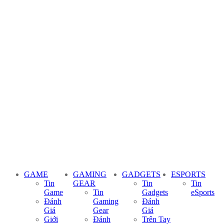
GAME
GAMING
GADGETS
ESPORTS
Tin
GEAR
Tin
Tin
Game
Tin
Gadgets
eSports
Đánh
Gaming
Đánh
Giá
Gear
Giá
Giới
Đánh
Trên Tay