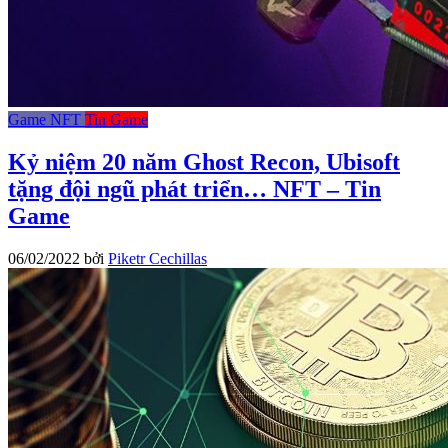
Game NFT
Tin Game
Kỷ niệm 20 năm Ghost Recon, Ubisoft
tặng đội ngũ phát triển… NFT – Tin
Game
06/02/2022
bởi
Piketr Cechillas