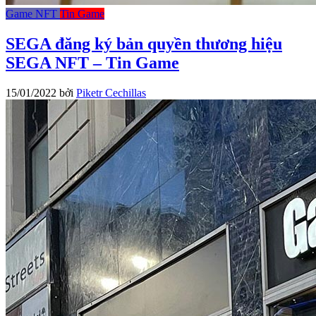
Game NFT
Tin Game
SEGA đăng ký bản quyền thương hiệu
SEGA NFT – Tin Game
15/01/2022
bởi
Piketr Cechillas