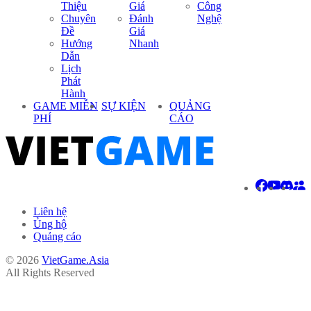
Thiệu
Giá
Công
Chuyên
Đánh
Nghệ
Đề
Giá
Hướng
Nhanh
Dẫn
Lịch
Phát
Hành
GAME MIỄN
SỰ KIỆN
QUẢNG
PHÍ
CÁO
Liên hệ
Ủng hộ
Quảng cáo
© 2026
VietGame.Asia
All Rights Reserved