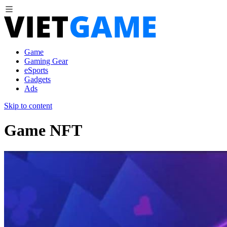
Game
Gaming Gear
eSports
Gadgets
Ads
Skip to content
Game NFT