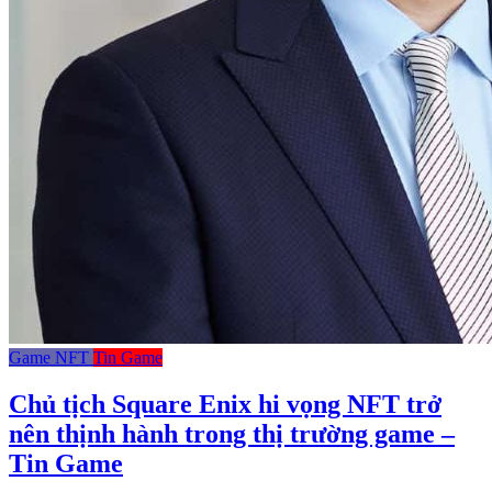
Game NFT
Tin Game
Chủ tịch Square Enix hi vọng NFT trở
nên thịnh hành trong thị trường game –
Tin Game