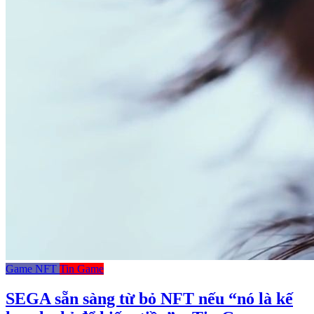
Game NFT
Tin Game
SEGA sẵn sàng từ bỏ NFT nếu “nó là kế