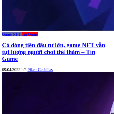
Game NFT
Tin Game
Có dòng tiền đầu tư lớn, game NFT vẫn
tụt lượng người chơi thê thảm – Tin
Game
09/04/2022
bởi
Piketr Cechillas